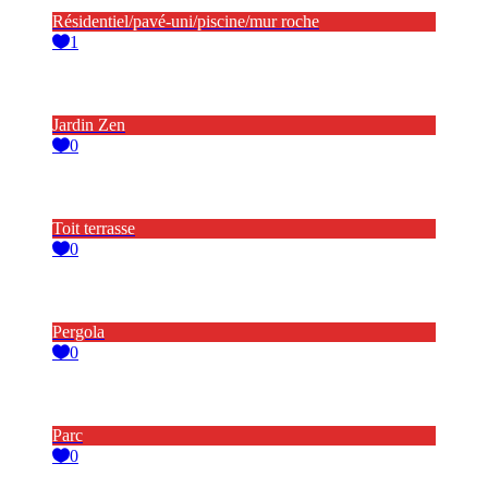
Résidentiel/pavé-uni/piscine/mur roche
1
Jardin Zen
0
Toit terrasse
0
Pergola
0
Parc
0