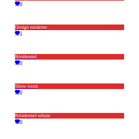
0
Design moderne
1
Résidentiel
0
Show room
0
Résidentiel urbain
0